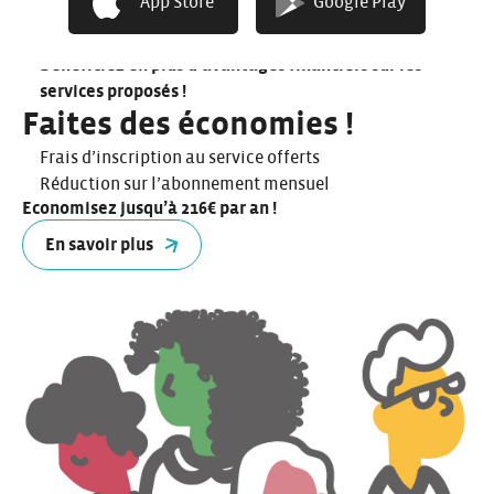
App Store
Google Play
Donnez votre voix !​
Participez à la vie de la coopérative !​
Bénéficiez en plus d’avantages financiers sur les
services proposés !
Faites des économies !​
Frais d’inscription au service offerts
Réduction sur l’abonnement mensuel
Economisez jusqu’à 216€ par an !
En savoir plus