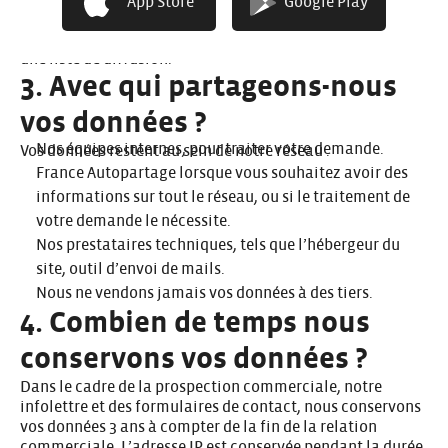
App Store
Google Play
en désactivant les traceurs dans vos paramètres de
navigateur. Vous n’êtes pas inscrits automatiquement à
une liste de diffusion.
3. Avec qui partageons-nous
vos données ?
Nos équipes internes, pour traiter votre demande.
Vos données restent au sein de notre réseau :
France Autopartage lorsque vous souhaitez avoir des
informations sur tout le réseau, ou si le traitement de
votre demande le nécessite.
Nos prestataires techniques, tels que l’hébergeur du
site, outil d’envoi de mails.
Nous ne vendons jamais vos données à des tiers.
4. Combien de temps nous
conservons vos données ?
Dans le cadre de la prospection commerciale, notre
infolettre et des formulaires de contact, nous conservons
vos données 3 ans à compter de la fin de la relation
commerciale. L’adresse IP est conservée pendant la durée