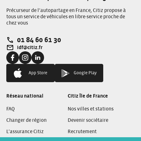
Précurseur de l’autopartage en France, Citiz propose à
tous un service de véhicules en libre-service proche de
chez vous
01 84 60 61 30
Téléphone:
idf@citiz.fr
Adresse e-mail:
Facebook:
Instagram:
Linkedin:
App Store
Google Play
Réseau national
Citiz Île de France
FAQ
Nos villes et stations
Changer de région
Devenir sociétaire
L’assurance Citiz
Recrutement