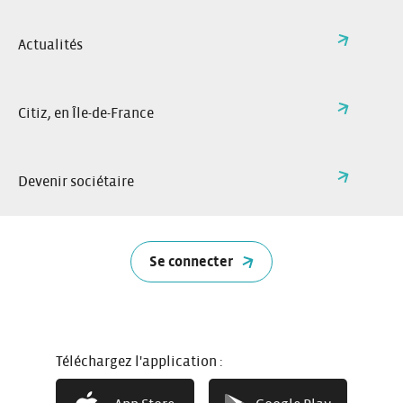
Répondre à vos demandes : via nos formulaires de
Sur ce site, nous collectons vos données pour :
contact ou de demande d’information. Base légale :
Actualités
Intérêt légitime ou mesures précontractuelles.
Vous informer : vous envoyer nos actualités locales si
vous vous y êtes inscrit. Base légale : Consentement.
Citiz, en Île-de-France
Améliorer notre site : analyser la fréquentation et
sécuriser votre navigation. Base légale : Intérêt
légitime.
Devenir sociétaire
2. Quelles données utilisons-
nous sur le Site ?
Données que vous nous fournissez : nom, prénom, e-
Les catégories de données principales sont :
Se connecter
mail, téléphone, ville, message (via les formulaires).
Données techniques de navigation : adresse IP, type de
navigateur, pages visitées (via les cookies). Ces traceurs
sont soit nécessaires au fonctionnement technique du
site soit soumis à votre consentement avant
Téléchargez l'application :
implémentation.
Vous avez la possibilité de changer d’avis, à tout moment,