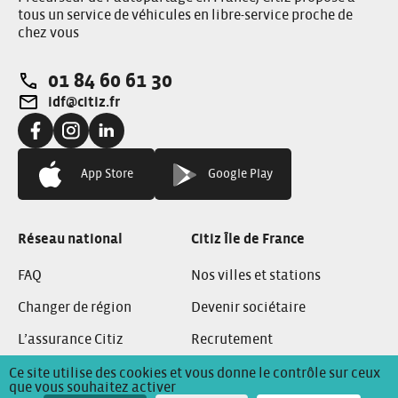
tous un service de véhicules en libre-service proche de
chez vous
01 84 60 61 30
Téléphone:
idf@citiz.fr
Adresse e-mail:
Facebook:
Instagram:
Linkedin:
App Store
Google Play
Réseau national
Citiz Île de France
FAQ
Nos villes et stations
Changer de région
Devenir sociétaire
L’assurance Citiz
Recrutement
Ce site utilise des cookies et vous donne le contrôle sur ceux
que vous souhaitez activer