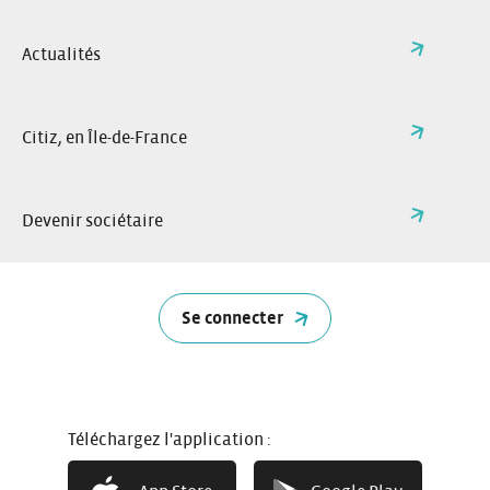
spontanée ?
Actualités
Ecrivez-nous à cette adresse
idf@citiz.fr
Citiz, en Île-de-France
Devenir sociétaire
Se connecter
1er réseau coopératif d’autopartage
Précurseur de l’autopartage en France, Citiz propose à
tous un service de véhicules en libre-service proche de
chez vous
Téléchargez l'application :