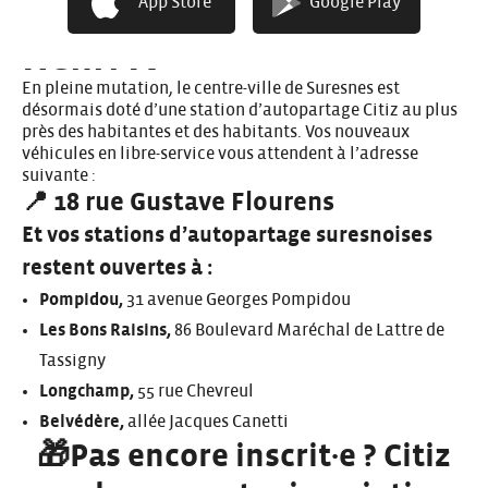
App Store
Google Play
d’autopartage place
Henri IV
En pleine mutation, le centre-ville de Suresnes est
désormais doté d’une station d’autopartage Citiz au plus
près des habitantes et des habitants. Vos nouveaux
véhicules en libre-service vous attendent à l’adresse
suivante :
📍 18 rue Gustave Flourens
Et vos stations d’autopartage suresnoises
restent ouvertes à :
Pompidou,
31 avenue Georges Pompidou
Les Bons Raisins,
86 Boulevard Maréchal de Lattre de
Tassigny
Longchamp,
55 rue Chevreul
Belvédère,
allée Jacques Canetti
🎁Pas encore inscrit·e ? Citiz